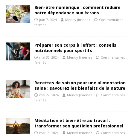
Bien-être numérique : comment réduire
notre dépendance aux écrans
juin 7, 2024
Mendy Jimenez
Commentaires
fermés
Préparer son corps à l’effort : conseils
nutritionnels pour sportifs
mai 30, 2024
Mendy Jimenez
Commentaires
fermés
Recettes de saison pour une alimentation
saine : savourez les bienfaits de la nature
mai 22, 2024
Mendy Jimenez
Commentaires
fermés
Méditation et bien-être au travail :
transformer son quotidien professionnel
mai 18, 2024
Mendy Jimenez
Commentaires