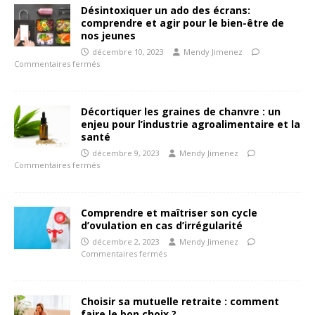
Désintoxiquer un ado des écrans:
comprendre et agir pour le bien-être de
nos jeunes
décembre 10, 2023
Mendy Jimenez
Commentaires fermés
Décortiquer les graines de chanvre : un
enjeu pour l’industrie agroalimentaire et la
santé
décembre 9, 2023
Mendy Jimenez
Commentaires fermés
Comprendre et maîtriser son cycle
d’ovulation en cas d’irrégularité
décembre 2, 2023
Mendy Jimenez
Commentaires fermés
Choisir sa mutuelle retraite : comment
faire le bon choix ?