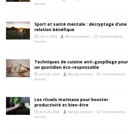
fermés
Sport et santé mentale : décryptage d’une
relation bénéfique
mai 2, 2024
Mendy Jimenez
Commentaires
fermés
Techniques de cuisine anti-gaspillage pour
un quotidien éco-responsable
avril 28, 2024
Mendy Jimenez
Commentaires
fermés
Les rituels matinaux pour booster
productivité et bien-être
avril 20, 2024
Mendy Jimenez
Commentaires
fermés