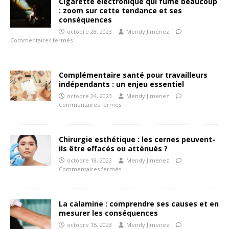
Cigarette électronique qui fume beaucoup
: zoom sur cette tendance et ses
conséquences
octobre 28, 2023
Mendy Jimenez
Commentaires fermés
Complémentaire santé pour travailleurs
indépendants : un enjeu essentiel
octobre 24, 2023
Mendy Jimenez
Commentaires fermés
Chirurgie esthétique : les cernes peuvent-
ils être effacés ou atténués ?
octobre 18, 2023
Mendy Jimenez
Commentaires fermés
La calamine : comprendre ses causes et en
mesurer les conséquences
octobre 15, 2023
Mendy Jimenez