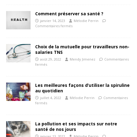
Comment préserver sa santé ?
janvier 14, 2023
Mélodie Perrin
Commentaires fermés
Choix de la mutuelle pour travailleurs non-
salaries TNS
août 29, 2022
Mendy Jimenez
Commentaires
fermés
Les meilleures façons d’utiliser la spiruline
au quotidien
juillet 4, 2022
Mélodie Perrin
Commentaires
fermés
La pollution et ses impacts sur notre
santé de nos jours
janvier 13, 2022
Mélodie Perrin