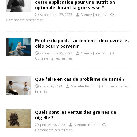
cette application pour une nutrition
optimale durant la grossesse ?
septembre 27, 2023
Mendy Jimenez
Commentaires fermés
Perdre du poids facilement : découvrez les
clés pour y parvenir
septembre 25, 2023
Mendy Jimenez
Commentaires fermés
Que faire en cas de problème de santé ?
mars 16, 2023
Mélodie Perrin
Commentaires
fermés
Quels sont les vertus des graines de
nigelle ?
janvier 20, 2023
Mélodie Perrin
Commentaires fermés