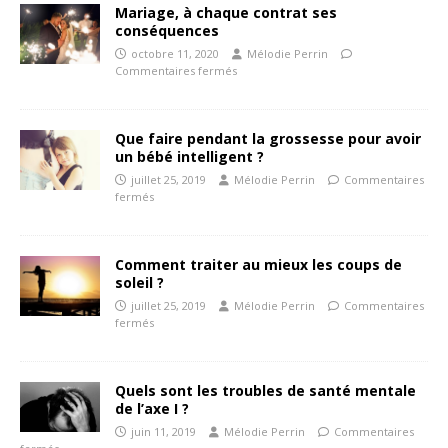
Mariage, à chaque contrat ses
conséquences
octobre 11, 2020
Mélodie Perrin
Commentaires fermés
Que faire pendant la grossesse pour avoir
un bébé intelligent ?
juillet 25, 2019
Mélodie Perrin
Commentaires
fermés
Comment traiter au mieux les coups de
soleil ?
juillet 25, 2019
Mélodie Perrin
Commentaires
fermés
Quels sont les troubles de santé mentale
de l’axe I ?
juin 11, 2019
Mélodie Perrin
Commentaires