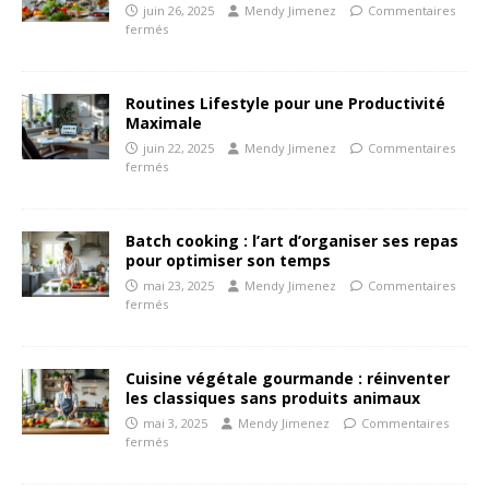
juin 26, 2025
Mendy Jimenez
Commentaires
fermés
Routines Lifestyle pour une Productivité
Maximale
juin 22, 2025
Mendy Jimenez
Commentaires
fermés
Batch cooking : l’art d’organiser ses repas
pour optimiser son temps
mai 23, 2025
Mendy Jimenez
Commentaires
fermés
Cuisine végétale gourmande : réinventer
les classiques sans produits animaux
mai 3, 2025
Mendy Jimenez
Commentaires
fermés