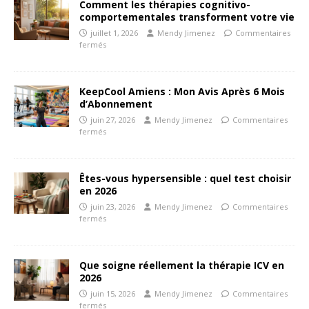
Comment les thérapies cognitivo-
comportementales transforment votre vie
juillet 1, 2026
Mendy Jimenez
Commentaires
fermés
KeepCool Amiens : Mon Avis Après 6 Mois
d’Abonnement
juin 27, 2026
Mendy Jimenez
Commentaires
fermés
Êtes-vous hypersensible : quel test choisir
en 2026
juin 23, 2026
Mendy Jimenez
Commentaires
fermés
Que soigne réellement la thérapie ICV en
2026
juin 15, 2026
Mendy Jimenez
Commentaires
fermés