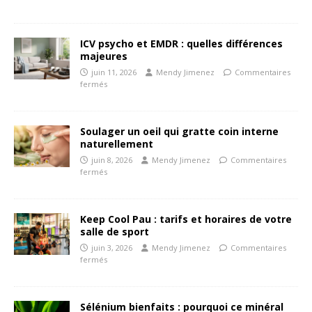
ICV psycho et EMDR : quelles différences
majeures
juin 11, 2026
Mendy Jimenez
Commentaires
fermés
Soulager un oeil qui gratte coin interne
naturellement
juin 8, 2026
Mendy Jimenez
Commentaires
fermés
Keep Cool Pau : tarifs et horaires de votre
salle de sport
juin 3, 2026
Mendy Jimenez
Commentaires
fermés
Sélénium bienfaits : pourquoi ce minéral