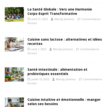
La Santé Globale : Vers une Harmonie
Corps-Esprit Transformative
août 21, 2025
Mendy Jimenez
Commentaires
fermés
Cuisine sans lactose : alternatives et idées
recettes
août 1, 2025
Mendy Jimenez
Commentaires
fermés
Santé intestinale : alimentation et
probiotiques essentiels
juillet 16, 2025
Mendy Jimenez
Commentaires
fermés
Cuisine intuitive et émotionnelle : manger
selon ses besoins