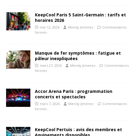
KeepCool Paris 5 Saint-Germain : tarifs et
horaires 2026
mai 12, 2026
Mendy Jimenez
Commentaires
fermés
Manque de fer symptômes : fatigue et
pâleur inexpliquées
mars 27, 2026
Mendy Jimenez
Commentaires
fermés
Accor Arena Paris : programmation
concerts et spectacles
mars 7, 2026
Mendy Jimenez
Commentaires
fermés
KeepCool Pertuis : avis des membres et
équipements disponibles