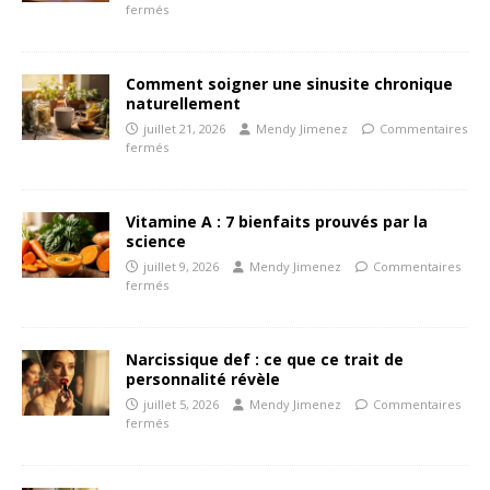
fermés
Comment soigner une sinusite chronique
naturellement
juillet 21, 2026
Mendy Jimenez
Commentaires
fermés
Vitamine A : 7 bienfaits prouvés par la
science
juillet 9, 2026
Mendy Jimenez
Commentaires
fermés
Narcissique def : ce que ce trait de
personnalité révèle
juillet 5, 2026
Mendy Jimenez
Commentaires
fermés