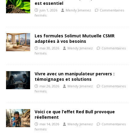
est essentiel
juin 1, 2026
Mendy Jimenez
Commentaires
fermés
Les formules Solimut Mutuelle CSMR
adaptées à vos besoins
mai 30, 2026
Mendy Jimenez
Commentaires
fermés
Vivre avec un manipulateur pervers :
témoignages et solutions
mai 26, 2026
Mendy Jimenez
Commentaires
fermés
Voici ce que l’effet Red Bull provoque
réellement
mai 14, 2026
Mendy Jimenez
Commentaires
fermés