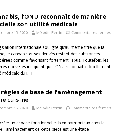
nabis, l’ONU reconnaît de manière
icielle son utilité médicale
cembre 15, 2020
Mélodie Perrin
Commentaires fermés
gislation internationale souligne qu’au même titre que la
ne, le cannabis et ses dérivés restent des substances
dérées comme favorisant fortement l’abus. Toutefois, les
ères nouvelles indiquent que l’ONU reconnaît officiellement
ité médicale du
[…]
 règles de base de l’aménagement
ne cuisine
cembre 15, 2020
Mélodie Perrin
Commentaires fermés
créer un espace fonctionnel et bien harmonieux dans la
ne, l’aménagement de cette pièce est une étape