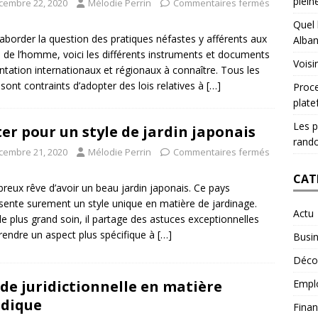
plein
cembre 22, 2020
Mélodie Perrin
Commentaires fermés
Quel 
aborder la question des pratiques néfastes y afférents aux
Alban
s de l’homme, voici les différents instruments et documents
Voisi
entation internationaux et régionaux à connaître. Tous les
 sont contraints d’adopter des lois relatives à
[…]
Proce
plat
Les p
er pour un style de jardin japonais
rando
cembre 21, 2020
Mélodie Perrin
Commentaires fermés
CAT
eux rêve d’avoir un beau jardin japonais. Ce pays
sente surement un style unique en matière de jardinage.
Actu
le plus grand soin, il partage des astuces exceptionnelles
rendre un aspect plus spécifique à
[…]
Busi
Déco
Empl
ide juridictionnelle en matière
idique
Fina