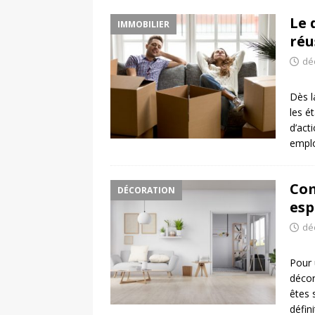
Le 
IMMOBILIER
réu
dé
Dès l
les é
d’act
empl
Com
DÉCORATION
esp
dé
Pour 
décor
êtes 
défin