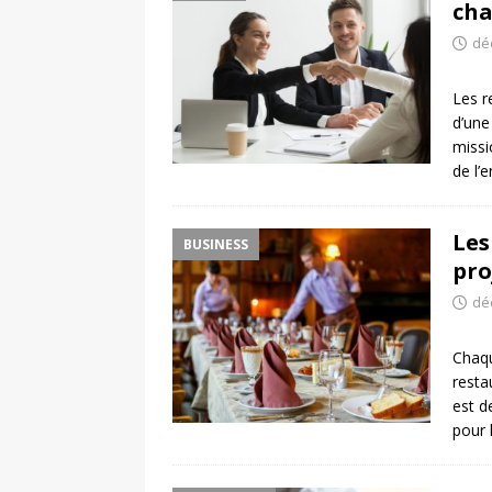
cha
dé
Les r
d’une
missi
de l’e
Les
BUSINESS
pro
dé
Chaqu
resta
est d
pour 