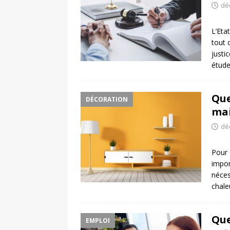
dé
L’Eta
tout 
justi
étud
Que
DÉCORATION
mai
dé
Pour 
impor
néces
chale
Que
EMPLOI