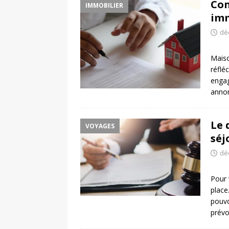
Con
IMMOBILIER
imm
dé
Maiso
réfléc
engag
annon
Le 
VOYAGES
séj
dé
Pour 
place
pouvo
prévo