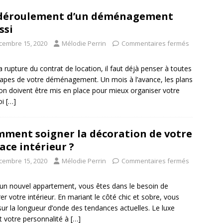
déroulement d’un déménagement
ssi
cembre 15, 2020
Mélodie Perrin
Commentaires fermés
a rupture du contrat de location, il faut déjà penser à toutes
tapes de votre déménagement. Un mois à l’avance, les plans
ion doivent être mis en place pour mieux organiser votre
oi
[…]
ment soigner la décoration de votre
ace intérieur ?
cembre 15, 2020
Mélodie Perrin
Commentaires fermés
un nouvel appartement, vous êtes dans le besoin de
er votre intérieur. En mariant le côté chic et sobre, vous
sur la longueur d’onde des tendances actuelles. Le luxe
it votre personnalité à
[…]