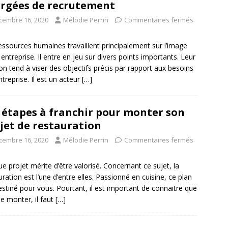
rgées de recrutement
cembre 16, 2020
Mélodie Perrin
Commentaires fermés
essources humaines travaillent principalement sur l’image
 entreprise. Il entre en jeu sur divers points importants. Leur
on tend à viser des objectifs précis par rapport aux besoins
ntreprise. Il est un acteur
[…]
 étapes à franchir pour monter son
jet de restauration
cembre 16, 2020
Mélodie Perrin
Commentaires fermés
e projet mérite d’être valorisé. Concernant ce sujet, la
uration est l’une d’entre elles. Passionné en cuisine, ce plan
estiné pour vous. Pourtant, il est important de connaitre que
le monter, il faut
[…]