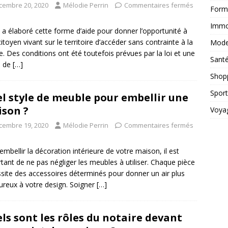
cembre 20, 2020
Mélodie Perrin
Commentaires fermés
Form
Immob
t a élaboré cette forme d’aide pour donner l’opportunité à
citoyen vivant sur le territoire d’accéder sans contrainte à la
Mod
ce. Des conditions ont été toutefois prévues par la loi et une
Sant
e de
[…]
Shop
Sport
l style de meuble pour embellir une
son ?
Voya
cembre 19, 2020
Mélodie Perrin
Commentaires fermés
embellir la décoration intérieure de votre maison, il est
tant de ne pas négliger les meubles à utiliser. Chaque pièce
site des accessoires déterminés pour donner un air plus
ureux à votre design. Soigner
[…]
ls sont les rôles du notaire devant