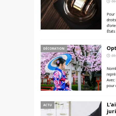
dé
Pour 
droit
d’ori
États
Opt
DÉCORATION
dé
Nombr
repré
Avec 
pour 
L’a
ACTU
jur