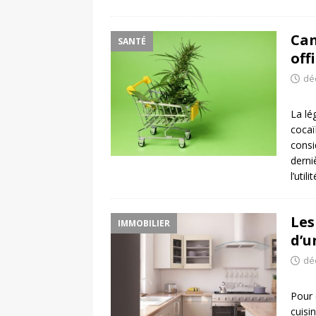
Can
SANTÉ
off
dé
La lé
cocaï
consi
derni
l’util
Les
IMMOBILIER
d’u
dé
Pour 
cuisi