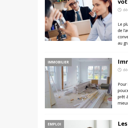
vot
dé
Le pl
de l’
conve
au gr
Imm
IMMOBILIER
dé
Pour 
pouce
prêt 
mieux
Les
EMPLOI