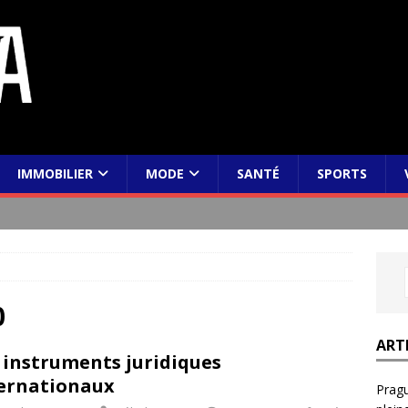
IMMOBILIER
MODE
SANTÉ
SPORTS
0
ART
 instruments juridiques
ernationaux
Pragu