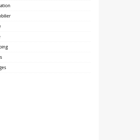
ation
ilier
e
é
ping
s
ges