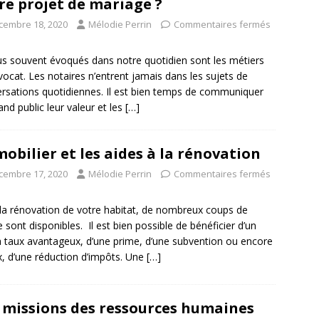
re projet de mariage ?
cembre 18, 2020
Mélodie Perrin
Commentaires fermés
us souvent évoqués dans notre quotidien sont les métiers
avocat. Les notaires n’entrent jamais dans les sujets de
rsations quotidiennes. Il est bien temps de communiquer
and public leur valeur et les
[…]
obilier et les aides à la rénovation
cembre 17, 2020
Mélodie Perrin
Commentaires fermés
la rénovation de votre habitat, de nombreux coups de
 sont disponibles. Il est bien possible de bénéficier d’un
à taux avantageux, d’une prime, d’une subvention ou encore
, d’une réduction d’impôts. Une
[…]
 missions des ressources humaines