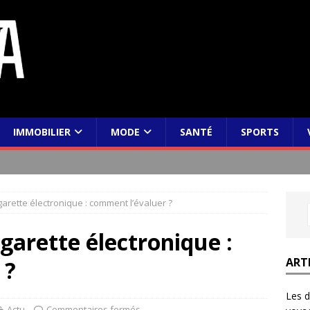
IMMOBILIER
MODE
SANTÉ
SPORTS
garette électronique : comment l’évaluer ?
garette électronique :
ART
 ?
Les d
Actu
Commentaires fermés