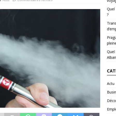
voyag
Quel 
?
Trans
d’emp
Pragu
plein
Quel 
Alban
CAT
Actu
Busi
Déco
Empl