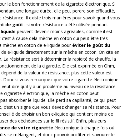
pour le bon fonctionnement de la cigarette électronique. Si
t pendant une longue durée, elle peut perdre son efficacité,
 résistance. Il existe trois manières pour savoir quand vous
nt de goût
: si votre résistance a été utilisée pendant
-liquide
peuvent devenir moins agréables, comme il est
t c’est à cause dela mèche en coton qui peut être très
r la mèche en coton de e-liquide pour
éviter le goût du
eu de e-liquide directement sur la mèche en coton. On cite en
r
. La résistance sert à déterminer la rapidité de chauffe, la
fonctionnement de la cigarette. Elle est exprimée en Ohm,
dépend de la valeur de résistance, plus cette valeur est
ur. Donc si vous remarquez que votre cigarette électronique
veut dire qu’il y a un problème au niveau de la résistance.
tre cigarette électronique, la mèche en coton peut
s absorber le liquide. Elle perd sa capillarité, ce qui peut
it, c’est un signe que vous devez changer sa résistance. Pour
onseillé de choisir un bon e-liquide qui contient moins de
ser des déchéances sur le fil résistif. Enfin, plusieurs
tance
de votre cigarette
électronique à chaque fois où
ts se mélangent, et donc pouvoir profiter et savourer le