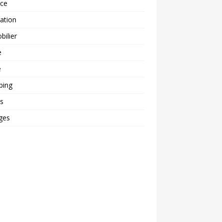
nce
ation
ilier
e
é
ping
s
ges