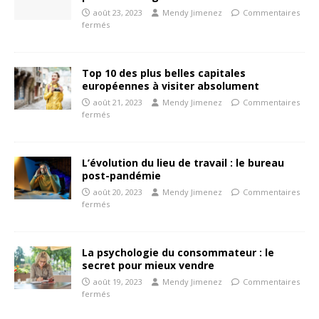
août 23, 2023
Mendy Jimenez
Commentaires
fermés
Top 10 des plus belles capitales
européennes à visiter absolument
août 21, 2023
Mendy Jimenez
Commentaires
fermés
L’évolution du lieu de travail : le bureau
post-pandémie
août 20, 2023
Mendy Jimenez
Commentaires
fermés
La psychologie du consommateur : le
secret pour mieux vendre
août 19, 2023
Mendy Jimenez
Commentaires
fermés