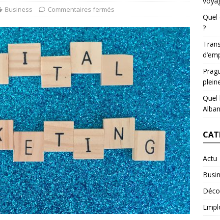
voyag
Business
Commentaires fermés
Quel 
?
Trans
d’emp
Pragu
plein
Quel 
Alban
CAT
Actu
Busi
Déco
Empl