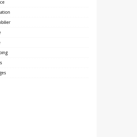
nce
ation
ilier
e
é
ping
s
ges