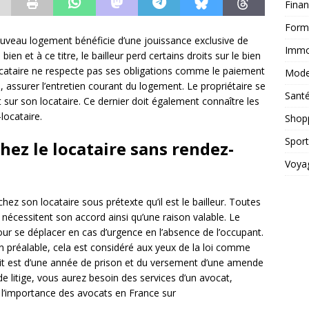
Fina
Form
nouveau logement bénéficie d’une jouissance exclusive de
Immob
 bien et à ce titre, le bailleur perd certains droits sur le bien
locataire ne respecte pas ses obligations comme le paiement
Mod
, assurer l’entretien courant du logement. Le propriétaire se
Sant
ent sur son locataire. Ce dernier doit également connaître les
-locataire.
Shop
Sport
chez le locataire sans rendez-
Voya
hez son locataire sous prétexte qu’il est le bailleur. Toutes
ire nécessitent son accord ainsi qu’une raison valable. Le
our se déplacer en cas d’urgence en l’absence de l’occupant.
ion préalable, cela est considéré aux yeux de la loi comme
suit est d’une année de prison et du versement d’une amende
e litige, vous aurez besoin des services d’un avocat,
 l’importance des avocats en France sur