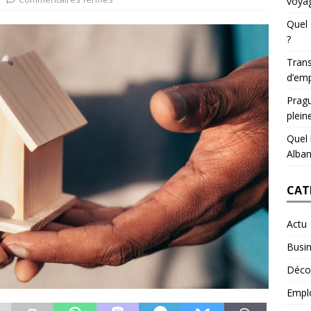
voyag
Quel 
?
Trans
d’emp
Pragu
plein
Quel 
Alban
CAT
Actu
Busi
Déco
Empl