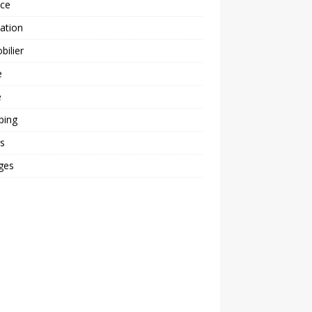
nce
ation
ilier
e
é
ping
s
ges