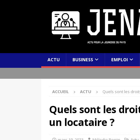
ACTU
BUSINESS
EMPLOI
ACCUEIL
ACTU
Quels sont les droit
Quels sont les droi
un locataire ?
mars 19, 2023
Mélodie Perrin
Actu