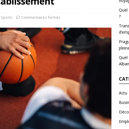
tablissement
voyag
Quel 
?
Sports
Commentaires fermés
Trans
d’emp
Pragu
plein
Quel 
Alban
CAT
Actu
Busi
Déco
Empl