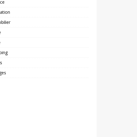
nce
ation
ilier
e
é
ping
s
ges