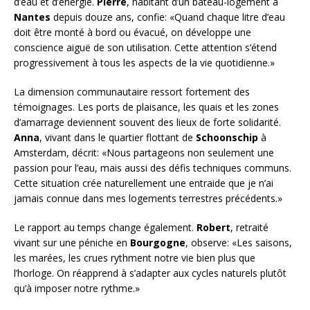
d’eau et d’énergie.
Pierre
, habitant d’un bateau-logement à
Nantes
depuis douze ans, confie: «Quand chaque litre d’eau
doit être monté à bord ou évacué, on développe une
conscience aiguë de son utilisation. Cette attention s’étend
progressivement à tous les aspects de la vie quotidienne.»
La dimension communautaire ressort fortement des
témoignages. Les ports de plaisance, les quais et les zones
d’amarrage deviennent souvent des lieux de forte solidarité.
Anna
, vivant dans le quartier flottant de
Schoonschip
à
Amsterdam, décrit: «Nous partageons non seulement une
passion pour l’eau, mais aussi des défis techniques communs.
Cette situation crée naturellement une entraide que je n’ai
jamais connue dans mes logements terrestres précédents.»
Le rapport au temps change également.
Robert
, retraité
vivant sur une péniche en
Bourgogne
, observe: «Les saisons,
les marées, les crues rythment notre vie bien plus que
l’horloge. On réapprend à s’adapter aux cycles naturels plutôt
qu’à imposer notre rythme.»