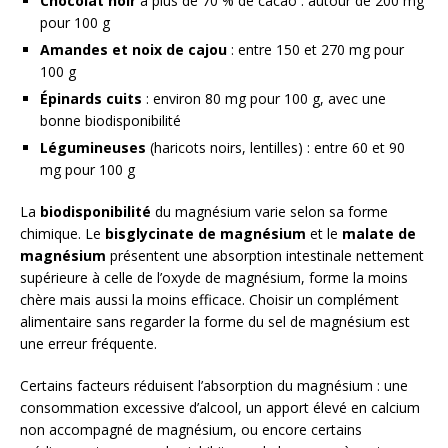
Chocolat noir
à plus de 70 % de cacao : autour de 200 mg
pour 100 g
Amandes et noix de cajou
: entre 150 et 270 mg pour
100 g
Épinards cuits
: environ 80 mg pour 100 g, avec une
bonne biodisponibilité
Légumineuses
(haricots noirs, lentilles) : entre 60 et 90
mg pour 100 g
La
biodisponibilité
du magnésium varie selon sa forme
chimique. Le
bisglycinate de magnésium
et le
malate de
magnésium
présentent une absorption intestinale nettement
supérieure à celle de l’oxyde de magnésium, forme la moins
chère mais aussi la moins efficace. Choisir un complément
alimentaire sans regarder la forme du sel de magnésium est
une erreur fréquente.
Certains facteurs réduisent l’absorption du magnésium : une
consommation excessive d’alcool, un apport élevé en calcium
non accompagné de magnésium, ou encore certains