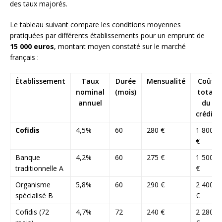
des taux majorés.
Le tableau suivant compare les conditions moyennes
pratiquées par différents établissements pour un emprunt de
15 000 euros
, montant moyen constaté sur le marché
français :
Établissement
Taux
Durée
Mensualité
Coût
nominal
(mois)
total
annuel
du
crédit
Cofidis
4,5%
60
280 €
1 800
€
Banque
4,2%
60
275 €
1 500
traditionnelle A
€
Organisme
5,8%
60
290 €
2 400
spécialisé B
€
Cofidis (72
4,7%
72
240 €
2 280