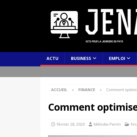
ACTU
BUSINESS
EMPLOI
ACCUEIL
FINANCE
Comment optimis
Comment optimiser
février 28, 2020
Mélodie Perrin
Fi