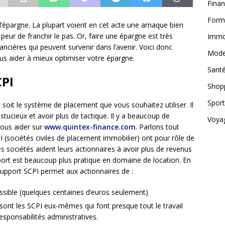
Fina
Form
’épargne. La plupart voient en cet acte une arnaque bien
eur de franchir le pas. Or, faire une épargne est très
Immob
nancières qui peuvent survenir dans l’avenir. Voici donc
Mod
us aider à mieux optimiser votre épargne.
Sant
CPI
Shop
Sport
soit le système de placement que vous souhaitez utiliser. Il
tucieux et avoir plus de tactique. Il y a beaucoup de
Voya
vous aider sur
www.quintex-finance.com
. Parlons tout
 (sociétés civiles de placement immobilier) ont pour rôle de
s sociétés aident leurs actionnaires à avoir plus de revenus
ort est beaucoup plus pratique en domaine de location. En
 support SCPI permet aux actionnaires de :
ssible (quelques centaines d’euros seulement)
 sont les SCPI eux-mêmes qui font presque tout le travail
esponsabilités administratives.