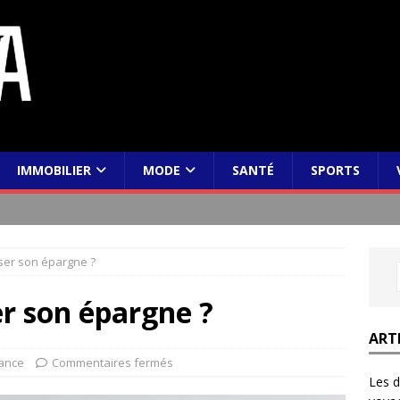
IMMOBILIER
MODE
SANTÉ
SPORTS
er son épargne ?
 son épargne ?
ART
nance
Commentaires fermés
Les d