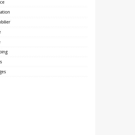
nce
ation
ilier
e
é
ping
s
ges