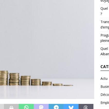
voyag
Quel 
?
Trans
d’emp
Pragu
plein
Quel 
Alban
CAT
Actu
Busi
Déco
Empl