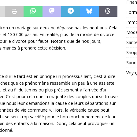
Fina
Form
Immob
nviron un mariage sur deux ne dépasse pas les neuf ans. Cela
Mod
t 130 000 par an. En réalité, plus de la moitié de divorce
our le divorce pour faute. Notons que de nos jours,
Sant
s mariés à prendre cette décision.
Shop
Sport
Voya
e sur le tard est en principe un processus lent, c’est-à-dire
. Sachez que ce phénomène ressemble un peu à une assiette
 et au fil du temps ou plus précisément à l’arrivée d’un
er. C’est pour cela que la majorité des couples qui se trouve
sque nous leur demandons la cause de leurs séparations sur
s années de vie commune ». Hors, la véritable cause peut
oints se sent trop sacrifié pour le bon fonctionnement de leur
in des enfants à la maison. Donc, cela peut provoquer un
 donné.