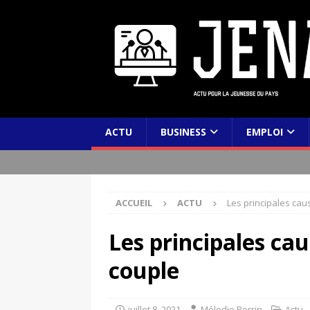
ACTU
BUSINESS
EMPLOI
ACCUEIL
ACTU
Les principales cau
Les principales ca
couple
juillet 8, 2021
Mélodie Perrin
Actu