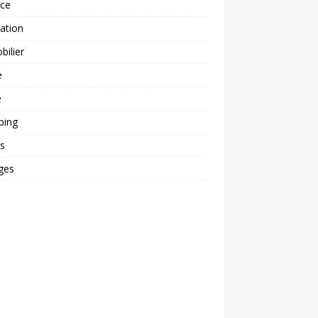
nce
ation
ilier
e
é
ping
s
ges