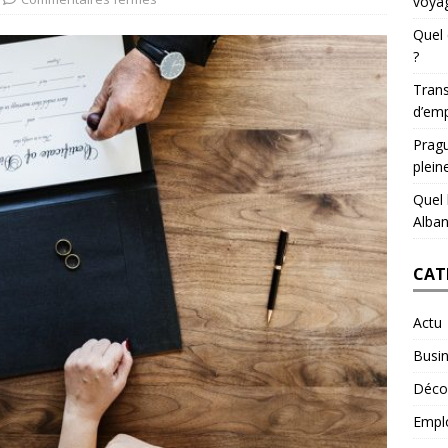
voyag
Quel 
?
Trans
d’emp
Pragu
plein
Quel 
Alban
CAT
Actu
Busi
Déco
Empl