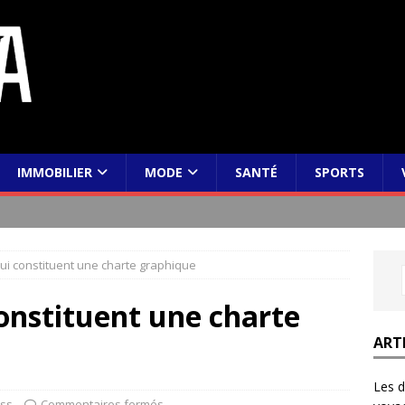
IMMOBILIER
MODE
SANTÉ
SPORTS
ui constituent une charte graphique
onstituent une charte
ART
Les d
ss
Commentaires fermés