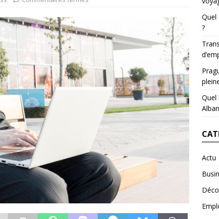
voyag
Quel 
?
Trans
d’emp
Pragu
plein
Quel 
Alban
CAT
Actu
Busi
Déco
Empl