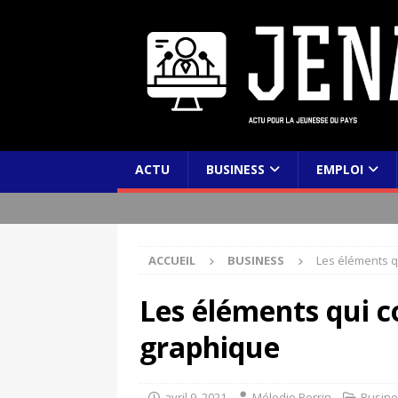
ACTU
BUSINESS
EMPLOI
ACCUEIL
BUSINESS
Les éléments q
Les éléments qui c
graphique
avril 9, 2021
Mélodie Perrin
Busine