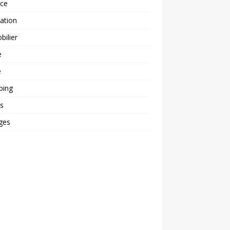
nce
ation
ilier
e
é
ping
s
ges