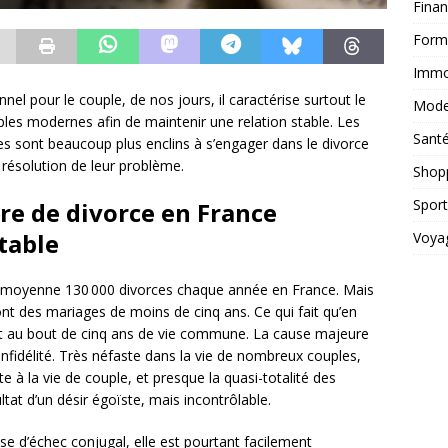
Fina
Form
Immob
nel pour le couple, de nos jours, il caractérise surtout le
Mod
les modernes afin de maintenir une relation stable. Les
Sant
s sont beaucoup plus enclins à s’engager dans le divorce
 résolution de leur problème.
Shop
Sport
ure de divorce en France
table
Voya
 moyenne 130 000 divorces chaque année en France. Mais
nt des mariages de moins de cinq ans. Ce qui fait qu’en
nt au bout de cinq ans de vie commune. La cause majeure
nfidélité. Très néfaste dans la vie de nombreux couples,
ente à la vie de couple, et presque la quasi-totalité des
ltat d’un désir égoïste, mais incontrôlable.
ause d’échec conjugal, elle est pourtant facilement