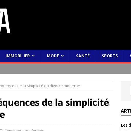
IMMOBILIER
MODE
SANTÉ
SPORTS
équences de la simplicité du divorce moderne
équences de la simplicité
ART
e
Les d
Commentaires fermés