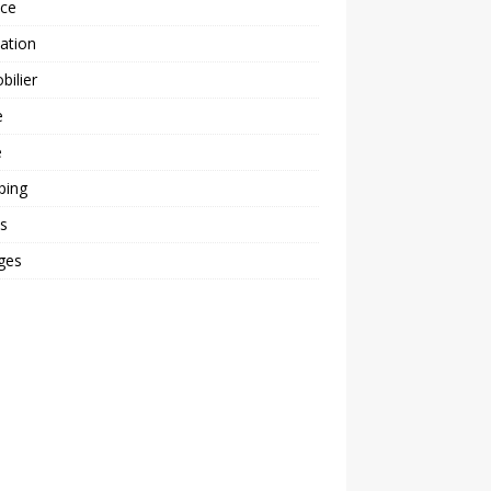
nce
ation
ilier
e
é
ping
s
ges