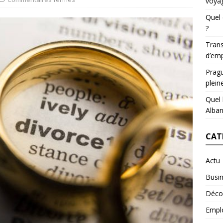
voyag
Quel 
?
Trans
d’emp
Pragu
plein
Quel 
Alban
CAT
Actu
Busi
Déco
Empl