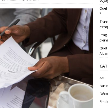
voyag
Quel 
?
Trans
d’emp
Pragu
plein
Quel 
Alban
CAT
Actu
Busi
Déco
Empl