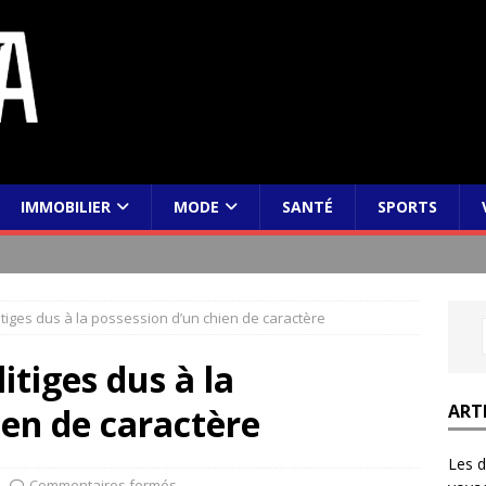
IMMOBILIER
MODE
SANTÉ
SPORTS
litiges dus à la possession d’un chien de caractère
litiges dus à la
ART
ien de caractère
Les d
Commentaires fermés