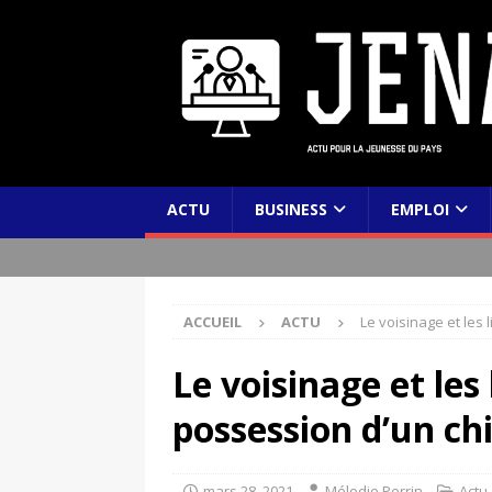
ACTU
BUSINESS
EMPLOI
ACCUEIL
ACTU
Le voisinage et les 
Le voisinage et les 
possession d’un ch
mars 28, 2021
Mélodie Perrin
Actu