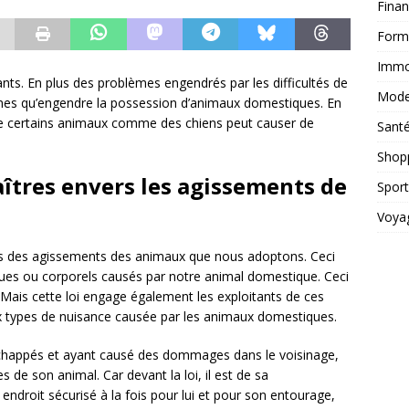
Fina
Form
Immob
ts. En plus des problèmes engendrés par les difficultés de
Mod
oblèmes qu’engendre la possession d’animaux domestiques. En
de certains animaux comme des chiens peut causer de
Sant
Shop
aîtres envers les agissements de
Sport
Voya
s des agissements des animaux que nous adoptons. Ceci
ues ou corporels causés par notre animal domestique. Ceci
l. Mais cette loi engage également les exploitants de ces
x types de nuisance causée par les animaux domestiques.
échappés et ayant causé des dommages dans le voisinage,
es de son animal. Car devant la loi, il est de sa
 endroit sécurisé à la fois pour lui et pour son entourage,