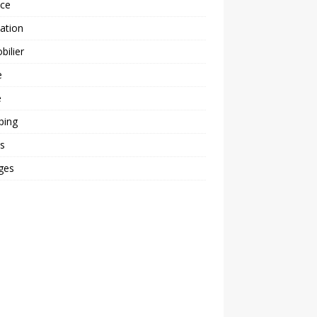
nce
ation
ilier
e
é
ping
s
ges