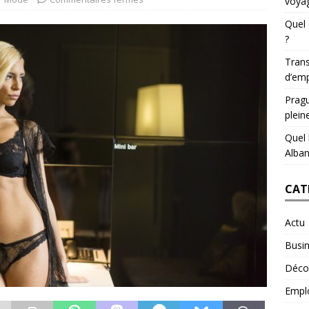
voyag
Quel 
?
Trans
d’emp
Pragu
plein
Quel 
Alban
CAT
Actu
Busi
Déco
Empl