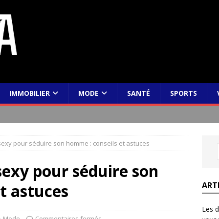
IMMOBILIER
MODE
SANTÉ
SPORTS
e sexy pour séduire son homme : conseils et astuces
 sexy pour séduire son
ART
t astuces
Les d
Mode
Commentaires fermés