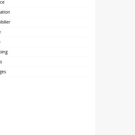
nce
ation
ilier
e
é
ping
s
ges