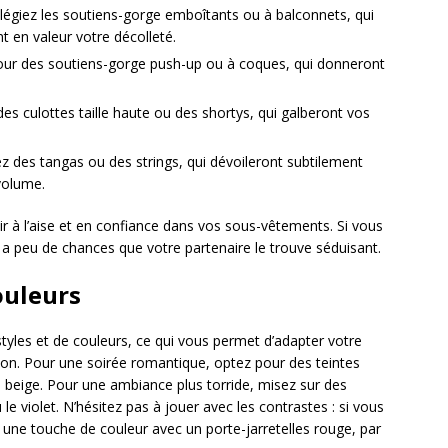
vilégiez les soutiens-gorge emboîtants ou à balconnets, qui
t en valeur votre décolleté.
our des soutiens-gorge push-up ou à coques, qui donneront
des culottes taille haute ou des shortys, qui galberont vos
ez des tangas ou des strings, qui dévoileront subtilement
volume.
tir à l’aise et en confiance dans vos sous-vêtements. Si vous
 a peu de chances que votre partenaire le trouve séduisant.
couleurs
styles et de couleurs, ce qui vous permet d’adapter votre
sion. Pour une soirée romantique, optez pour des teintes
 beige. Pour une ambiance plus torride, misez sur des
e violet. N’hésitez pas à jouer avec les contrastes : si vous
 une touche de couleur avec un porte-jarretelles rouge, par